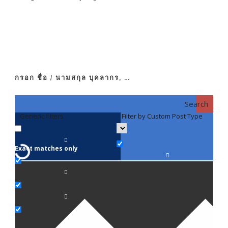
กรอก ชื่อ / นามสกุล บุคลากร, …
Search
Generic filters
Filter by Custom Post Type
F
Exact matches only
คณา
ภาค
ภาค