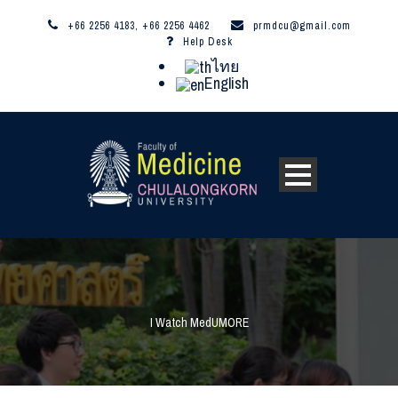
+66 2256 4183, +66 2256 4462
prmdcu@gmail.com
Help Desk
ไทย
English
I Watch MedUMORE