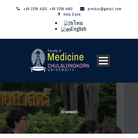
+66 2256 4183, +66 2256 4462
prmdcu@gmail.com
Help Desk
ไทย
English
Khawwaiii