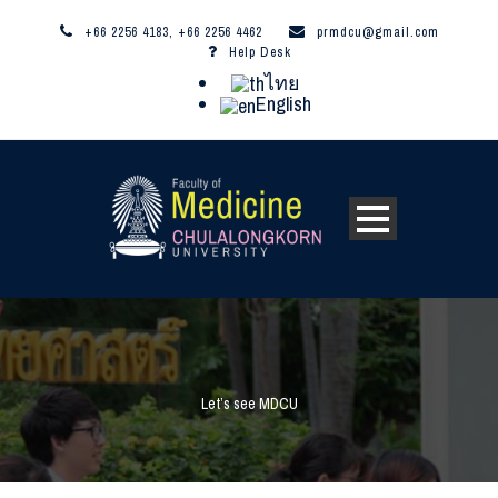
+66 2256 4183, +66 2256 4462
prmdcu@gmail.com
Help Desk
ไทย
English
Let’s see MDCU