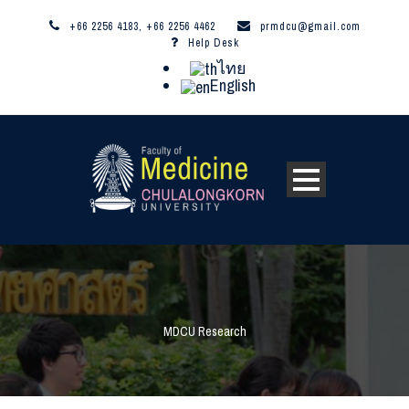
+66 2256 4183, +66 2256 4462
prmdcu@gmail.com
Help Desk
ไทย
English
MDCU Research