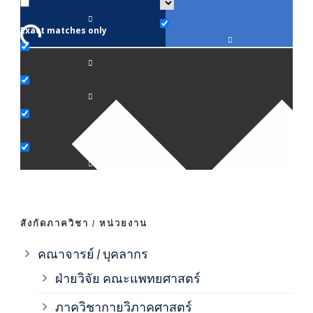
Exact matches only
คณา
ภาค
ภาค
ภาค
ภาค
สังกัดภาควิชา / หน่วยงาน
ภาค
คณาจารย์ / บุคลากร
ฝ่ายวิจัย คณะแพทยศาสตร์
ภาค
ภาควิชากายวิภาคศาสตร์