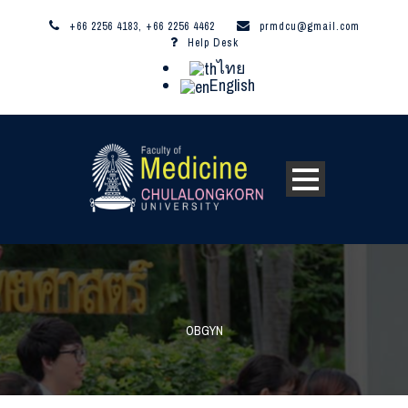
+66 2256 4183, +66 2256 4462
prmdcu@gmail.com
Help Desk
ไทย
English
OBGYN