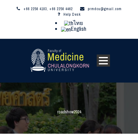
+66 2256 4183, +66 2256 4462
prmdcu@gmail.com
Help Desk
ไทย
English
roadshow2024