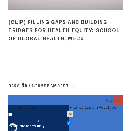
(CLIP) FILLING GAPS AND BUILDING
BRIDGES FOR HEALTH EQUITY: SCHOOL
OF GLOBAL HEALTH, MDCU
กรอก ชื่อ / นามสกุล บุคลากร, …
Search
Generic filters
Filter by Custom Post Type
F
Exact matches only
คณา