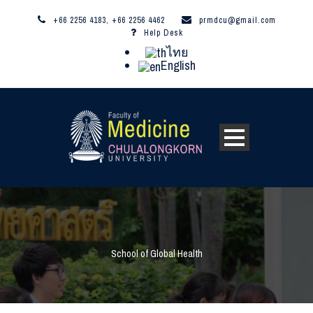
+66 2256 4183, +66 2256 4462
prmdcu@gmail.com
Help Desk
ไทย
English
School of Global Health