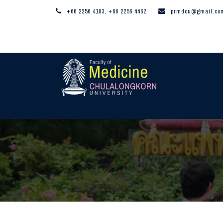
+66 2256 4183, +66 2256 4462
prmdcu@gmail.co