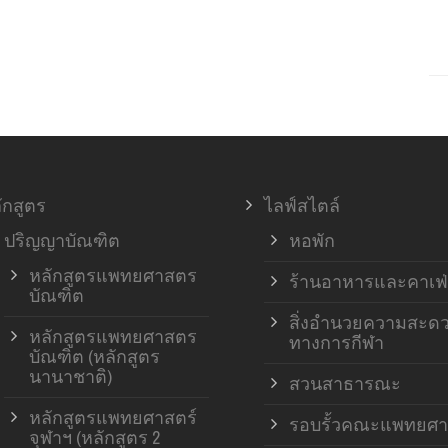
ักสูตร
ไลฟ์สไตล์
ปริญญาบัณฑิต
หอพัก
หลักสูตรแพทยศาสตร
ร้านอาหารและคาเฟ่
บัณฑิต
สิ่งอำนวยความสะด
หลักสูตรแพทยศาสตร
ทางการกีฬา
บัณฑิต (หลักสูตร
นานาชาติ)
สวนสาธารณะ
หลักสูตรแพทยศาสตร์
รอบรั้วคณะแพทยศา
จุฬาฯ (หลักสูตร 2