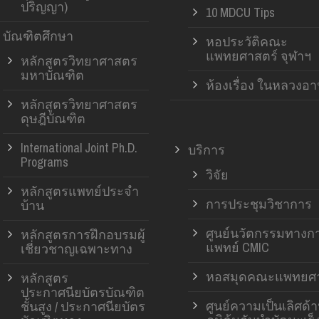
ปริญญา)
10 MDCU Tips
บัณฑิตศึกษา
หอประวัติคณะ
แพทยศาสตร์ จุฬาฯ
หลักสูตรวิทยาศาสตร
มหาบัณฑิต
ห้องเรื่อง ในหลวงอ
หลักสูตรวิทยาศาสตร
ดุษฎีบัณฑิต
International Joint Ph.D.
บริการ
Programs
วิจัย
หลักสูตรแพทย์ประจำ
การประชุมวิชาการ
บ้าน
ศูนย์นวัตกรรมทางก
หลักสูตรการฝึกอบรมผู้
แพทย์ CMIC
เชี่ยวชาญเฉพาะทาง
หอสมุดคณะแพทยศา
หลักสูตร
ประกาศนียบัตรบัณฑิต
ศูนย์ความเป็นเลิศด้
ชั้นสูง / ประกาศนียบัตร