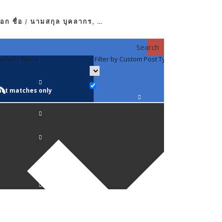
อก ชื่อ / นามสกุล บุคลากร, …
Search
eneric filters
Filter by Custom Post Type
Filter by 
act matches only
คณาจารย์ / 
ภาควิชากาย
ภาควิชากุม
ภาควิชาจักษ
ภาควิชาจิตเ