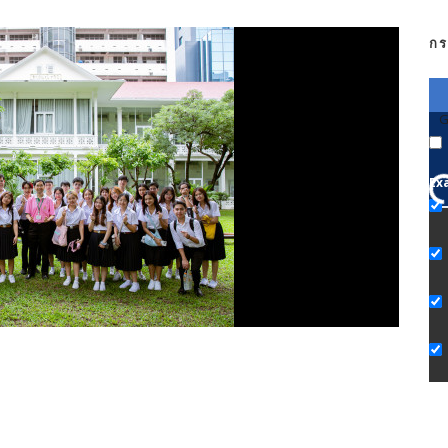
กร
G
Ex