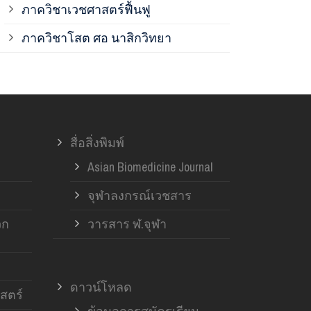
ภาควิชาเวชศาสตร์ฟื้นฟู
ภาควิชาโสต 
ภาควิชาโสต ศอ นาสิกวิทยา
ภาควิชาออร์โ
ภาควิชาอายุ
สื่อสิ่งพิมพ์
ฝ่ายวิจัย ค
Asian Biomedicine Journal
จุฬาลงกรณ์เวชสาร
วก
วารสาร ฬ.จุฬา
ดาวน์โหลด
สตร์