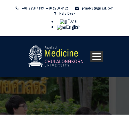
+66 2256 4183, +66 2256 4462
prmdcu@gmail.com
Help Desk
ไทย
English