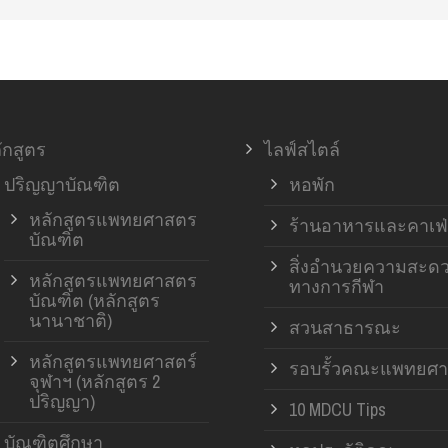
ักสูตร
ไลฟ์สไตล์
ปริญญาบัณฑิต
หอพัก
หลักสูตรแพทยศาสตร
ร้านอาหารและคาเฟ่
บัณฑิต
สิ่งอำนวยความสะด
หลักสูตรแพทยศาสตร
ทางการกีฬา
บัณฑิต (หลักสูตร
นานาชาติ)
สวนสาธารณะ
หลักสูตรแพทยศาสตร์
รอบรั้วคณะแพทยศา
จุฬาฯ (หลักสูตร 2
ปริญญา)
10 MDCU Tips
บัณฑิตศึกษา