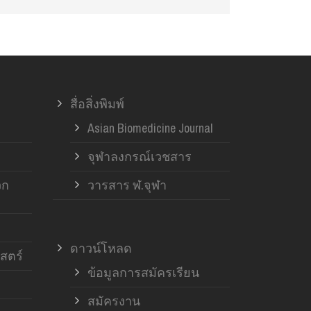
สื่อสิ่งพิมพ์
Asian Biomedicine Journal
จุฬาลงกรณ์เวชสาร
วก
วารสาร ฬ.จุฬา
ดาวน์โหลด
สตร์
ข้อมูลการสมัครเรียน
สมัครงาน