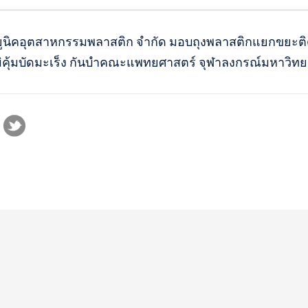
. ยูนิคอุตสาหกรรมพลาสติก จำกัด มอบถุงพลาสติกแยกขยะติด
คุ้มบัดมะเร็ง กันบำคณะแพทยศาสตร์ จุฬาลงกรณ์มหาวิทยาลัย