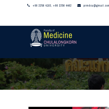
+66 2256 4183, +66 2256 4462
prmdcu@gmail.co