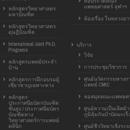
หอประวัติคณะ
แพทยศาสตร์ จุฬาฯ
หลักสูตรวิทยาศาสตร
มหาบัณฑิต
ห้องเรื่อง ในหลวงอ
หลักสูตรวิทยาศาสตร
ดุษฎีบัณฑิต
International Joint Ph.D.
บริการ
Programs
วิจัย
หลักสูตรแพทย์ประจำ
การประชุมวิชาการ
บ้าน
ศูนย์นวัตกรรมทางก
หลักสูตรการฝึกอบรมผู้
แพทย์ CMIC
เชี่ยวชาญเฉพาะทาง
หอสมุดคณะแพทยศา
หลักสูตร
ประกาศนียบัตรบัณฑิต
ศูนย์ความเป็นเลิศด้
ชั้นสูง / ประกาศนียบัตร
ภูมิคุ้มกันบำบัดมะเร็
บัณฑิตทาง
วิทยาศาสตร์การแพทย์
คลินิก
ศูนย์ชีววิทยาเชิงระ