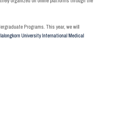
irely organized on online platforms through the
dergraduate Programs. This year, we will
lalongkorn University International Medical