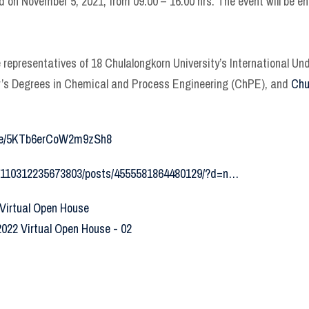
 on November 5, 2021, from 09.00 – 16.00 hrs. The event will be ent
 representatives of 18 Chulalongkorn University’s International Un
r’s Degrees in Chemical and Process Engineering (ChPE), and
Chu
.gle/5KTb6erCoW2m9zSh8
/110312235673803/posts/4555581864480129/?d=n…
 Virtual Open House
2022 Virtual Open House - 02