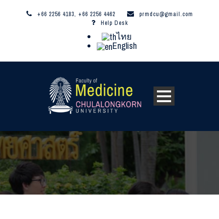
+66 2256 4183, +66 2256 4462
prmdcu@gmail.com
Help Desk
ไทย
English