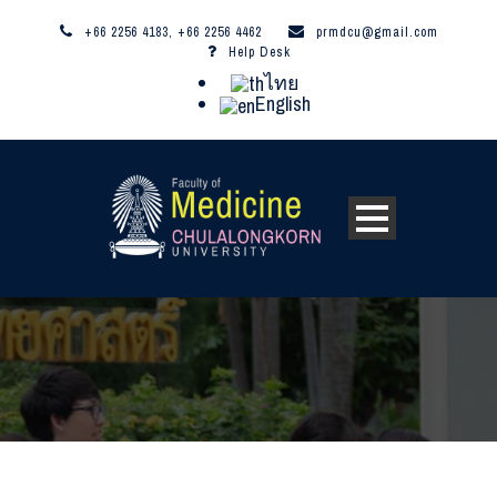
+66 2256 4183, +66 2256 4462
prmdcu@gmail.com
Help Desk
ไทย
English