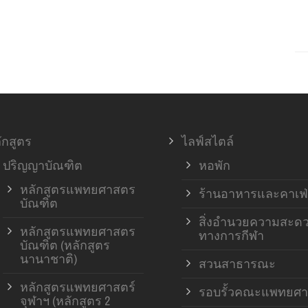
ักสูตร
ไลฟ์สไตล์
ปริญญาบัณฑิต
หอพัก
หลักสูตรแพทยศาสตร
ร้านอาหารและคาเฟ่
บัณฑิต
สิ่งอำนวยความสะด
หลักสูตรแพทยศาสตร
ทางการกีฬา
บัณฑิต (หลักสูตร
นานาชาติ)
สวนสาธารณะ
หลักสูตรแพทยศาสตร์
รอบรั้วคณะแพทยศา
จุฬาฯ (หลักสูตร 2