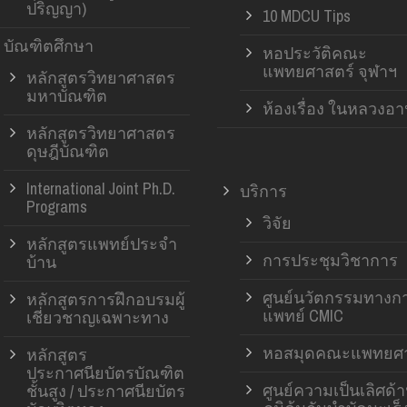
ปริญญา)
10 MDCU Tips
บัณฑิตศึกษา
หอประวัติคณะ
แพทยศาสตร์ จุฬาฯ
หลักสูตรวิทยาศาสตร
มหาบัณฑิต
ห้องเรื่อง ในหลวงอ
หลักสูตรวิทยาศาสตร
ดุษฎีบัณฑิต
International Joint Ph.D.
บริการ
Programs
วิจัย
หลักสูตรแพทย์ประจำ
การประชุมวิชาการ
บ้าน
ศูนย์นวัตกรรมทางก
หลักสูตรการฝึกอบรมผู้
แพทย์ CMIC
เชี่ยวชาญเฉพาะทาง
หอสมุดคณะแพทยศา
หลักสูตร
ประกาศนียบัตรบัณฑิต
ศูนย์ความเป็นเลิศด้
ชั้นสูง / ประกาศนียบัตร