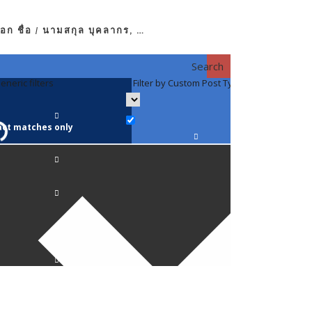
อก ชื่อ / นามสกุล บุคลากร, …
Search
eneric filters
Filter by Custom Post Type
Filter by 
act matches only
คณาจารย์ / 
ภาควิชากาย
ภาควิชากุม
ภาควิชาจักษ
ภาควิชาจิตเ