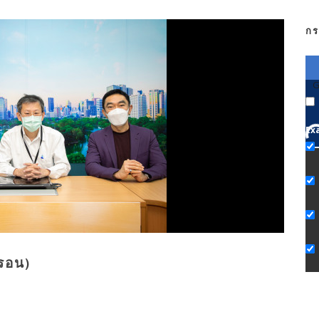
กร
G
Ex
ครอน)