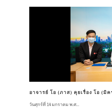
อาจารย์ โอ (ภาส) คุยเรื่อง โอ (มิ
วันศุกร์ที่ 14 มกราคม พ.ศ...