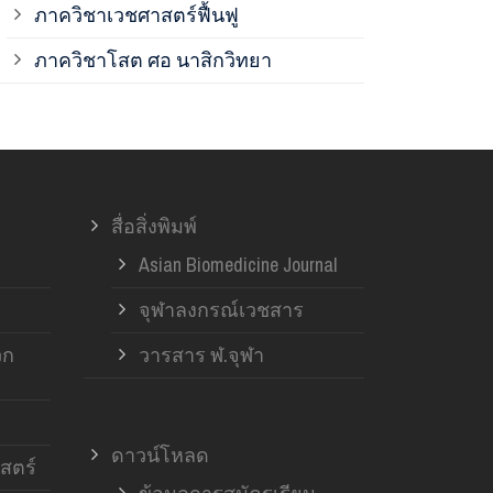
ภาควิชาเวชศาสตร์ฟื้นฟู
ภาควิชาโสต 
ภาควิชาโสต ศอ นาสิกวิทยา
ภาควิชาออร์โ
ภาควิชาอายุ
สื่อสิ่งพิมพ์
ฝ่ายวิจัย ค
Asian Biomedicine Journal
จุฬาลงกรณ์เวชสาร
วก
วารสาร ฬ.จุฬา
ดาวน์โหลด
สตร์