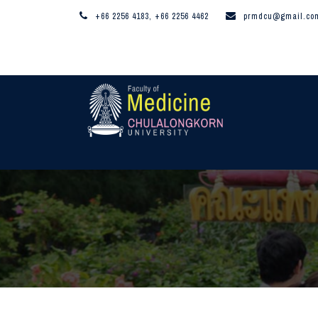
+66 2256 4183, +66 2256 4462
prmdcu@gmail.co