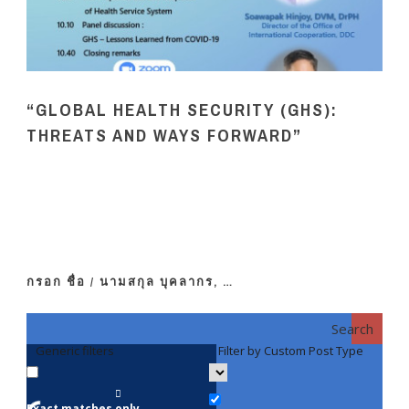
“GLOBAL HEALTH SECURITY (GHS):
THREATS AND WAYS FORWARD”
กรอก ชื่อ / นามสกุล บุคลากร, …
Search
Generic filters
Filter by Custom Post Type
F
Exact matches only
คณา