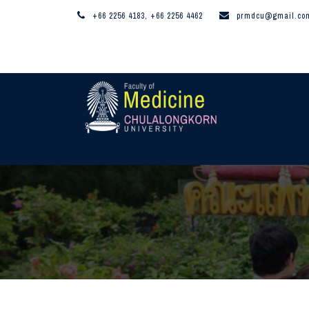
+66 2256 4183, +66 2256 4462
prmdcu@gmail.co