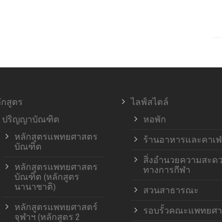
ักสูตร
ไลฟ์สไตล์
ปริญญาบัณฑิต
หอพัก
หลักสูตรแพทยศาสตร
ร้านอาหารและคาเฟ่
บัณฑิต
สิ่งอำนวยความสะด
หลักสูตรแพทยศาสตร
ทางการกีฬา
บัณฑิต (หลักสูตร
นานาชาติ)
สวนสาธารณะ
หลักสูตรแพทยศาสตร์
รอบรั้วคณะแพทยศา
จุฬาฯ (หลักสูตร 2