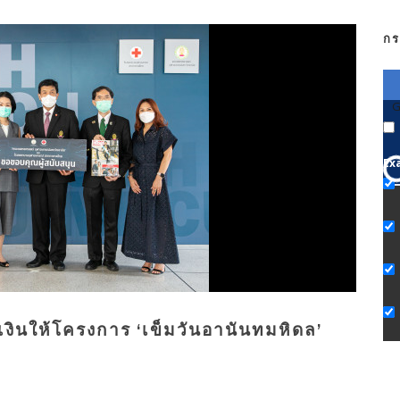
กร
G
Ex
ินให้โครงการ ‘เข็มวันอานันทมหิดล’