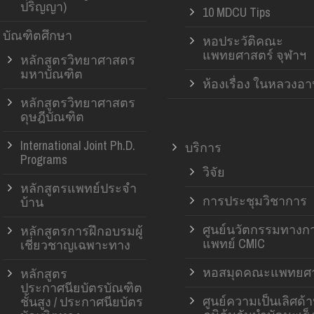
ปริญญา)
10 MDCU Tips
บัณฑิตศึกษา
หอประวัติคณะ
แพทยศาสตร์ จุฬาฯ
หลักสูตรวิทยาศาสตร
มหาบัณฑิต
ห้องเรื่อง ในหลวงอ
หลักสูตรวิทยาศาสตร
ดุษฎีบัณฑิต
International Joint Ph.D.
บริการ
Programs
วิจัย
หลักสูตรแพทย์ประจำ
การประชุมวิชาการ
บ้าน
ศูนย์นวัตกรรมทางก
หลักสูตรการฝึกอบรมผู้
แพทย์ CMIC
เชี่ยวชาญเฉพาะทาง
หอสมุดคณะแพทยศา
หลักสูตร
ประกาศนียบัตรบัณฑิต
ศูนย์ความเป็นเลิศด้
ชั้นสูง / ประกาศนียบัตร