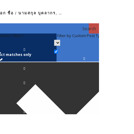
อก ชื่อ / นามสกุล บุคลากร, …
Search
eneric filters
Filter by Custom Post Type
Filter by 
act matches only
คณาจารย์ / 
ภาควิชากาย
ภาควิชากุม
ภาควิชาจักษ
ภาควิชาจิตเ