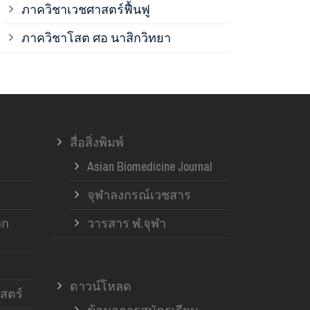
ภาควิชาเวชศาสตร์ฟื้นฟู
ภาควิชาโสต 
ภาควิชาโสต ศอ นาสิกวิทยา
ภาควิชาออร์โ
ภาควิชาอายุ
สื่อสิ่งพิมพ์
ฝ่ายวิจัย ค
Asian Biomedicine Journal
จุฬาลงกรณ์เวชสาร
วก
วารสาร ฬ.จุฬา
ดาวน์โหลด
สตร์