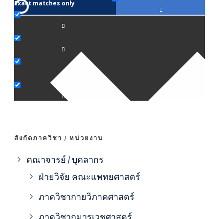
Exact matches only
คณา
ภาค
ภาค
ภาค
ภาค
สังกัดภาควิชา / หน่วยงาน
ภาค
คณาจารย์ / บุคลากร
ฝ่ายวิจัย คณะแพทยศาสตร์
ภาค
ภาควิชากายวิภาคศาสตร์
ภาควิชากุมารเวชศาสตร์
ภาค