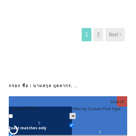
1
2
Next ›
กรอก ชื่อ / นามสกุล บุคลากร, …
Search
Generic filters
Filter by Custom Post Type
F
Exact matches only
คณา