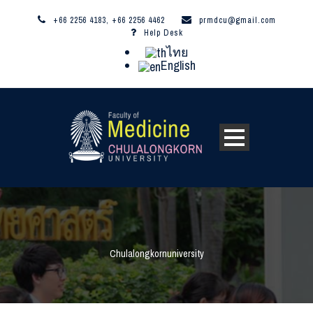
+66 2256 4183, +66 2256 4462
prmdcu@gmail.com
Help Desk
ไทย
English
Chulalongkornuniversity