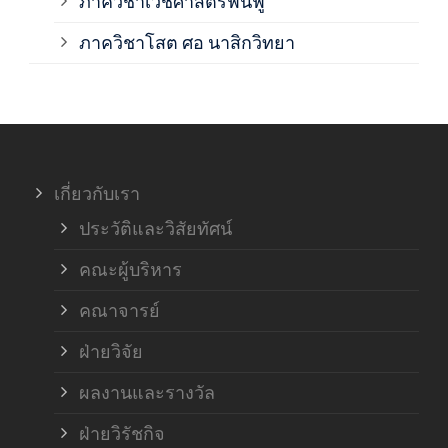
ภาควิชาเวชศาสตร์ฟื้นฟู
ภาค
ภาควิชาโสต ศอ นาสิกวิทยา
ภาค
ภาค
เกี่ยวกับเรา
ฝ่า
ประวัติและวิสัยทัศน์
คณะผู้บริหาร
คณาจารย์
ฝ่ายวิจัย
ผลงานและรางวัล
ฝ่ายวิรัชกิจ