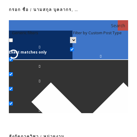
กรอก ชื่อ / นามสกุล บุคลากร, …
Search
Generic filters
Filter by Custom Post Type
F
Exact matches only
คณา
ภาค
ภาค
ภาค
ภาค
สังกัดภาควิชา / หน่วยงาน