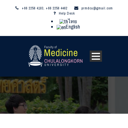
+66 2256 4183, +66 2256 4462
prmdcu@gmail.com
Help Desk
ไทย
English