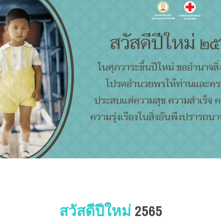
สวัสดีปีใหม่
2565