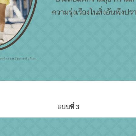
แบบที่ 3