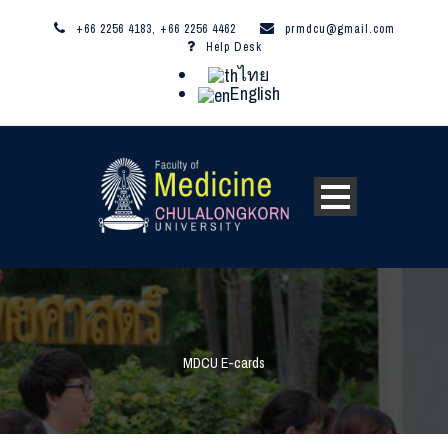
+66 2256 4183, +66 2256 4462
prmdcu@gmail.com
Help Desk
ไทย
English
MDCU E-cards