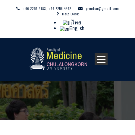
+66 2256 4183, +66 2256 4462
prmdcu@gmail.com
Help Desk
ไทย
English