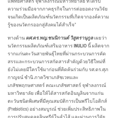
แพทยศาสตร์ จุฬาลงกรณ์มหาวิทยาลัย ที่ได้รับ
ความร่วมมือจากภาคธุรกิจในการต่อยอดงานวิจัย
จนเกิดเป็นผลิตภัณฑ์นวัตกรรมที่เกิดจากองค์ความ
รู้ของนวัตกรออกสู่สังคมได้สำเร็จ”
ทางด้าน
ผศ.ดร.พญ.ชนนิกานต์ วิสูตรานุกูล
เผยว่า
นวัตกรรมผลิตภัณฑ์เสริมอาหาร
INULIO
นี้ ผลิตจาก
รากแก่นตะวันสายพันธุ์ไทยที่ผ่านกระบวนการคัด
สรรและกระบวนการสกัดสารสำคัญด้วยวิธีใหม่ที่
ยังไม่เคยมีใครใช้มาก่อนที่คิดค้นร่วมกับ รศ.ดร.ศุภ
กาญจน์ ชำนิ ภาควิชาเภสัชเวทและ
เภสัชพฤกษศาสตร์ คณะเภสัชศาสตร์ จุฬาลงกรณ์
มหาวิทยาลัย เพื่อให้ได้สารสกัดอินนูลินจากแก่น
ตะวันชนิดพิเศษที่มีคุณสมบัติการเป็นพรีไบโอติกส์
(Prebiotics) อย่างสมบูรณ์ ช่วยเพิ่มประสิทธิภาพใน
การปรับสมดุลจุลินทรีย์ในลำไส้ และผ่านการวิจัย