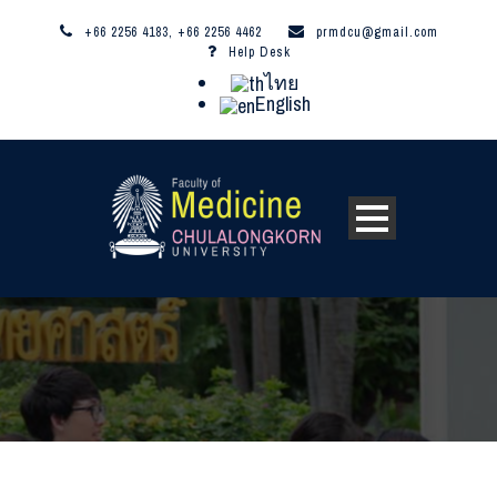
+66 2256 4183, +66 2256 4462
prmdcu@gmail.com
Help Desk
ไทย
English