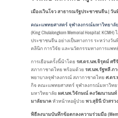
เมืองเวินโจว สาธารณรัฐประชาชนจีน | วันที
คณะแพทยศาสตร์ จุฬาลงกรณ์มหาวิทยาลั
(King Chulalongkorn Memorial Hospital: KCMH)
ประชาชนจีน อย่างเป็นทางการ ระหว่างวันที
คลินิก การวิจัย และนวัตกรรมทางการแพท
การเยือนครั้งนี้นำโดย
รศ.ดร.นพ.จิรุตม์ ศรีร
สภากาชาดไทย พร้อมด้วย
รศ.นพ.รัฐพลี ภ
พยาบาลจุฬาลงกรณ์ สภากาชาดไทย
ศ.ดร.
กิจ คณะแพทยศาสตร์ จุฬาลงกรณ์มหาวิทย
มหาวิทยาลัย
ผศ.นพ.วิจักษณ์ คงวัฒนานนท์
มาลัยนาค
หัวหน้าหอผู้ป่วย
พว.สุธินี บัวสรว
พิธีลงนามบันทึกข้อตกลงความร่วมมือ (Memo