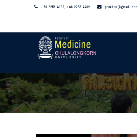
+66 2256 4183, +66 2256 4462
prmdcu@gmail.co