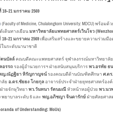
่ 18–21 มกราคม 2569
ย
(Faculty of Medicine, Chulalongkorn University: MDCU) 
 ได้เดินทางเยือน
มหาวิทยาลัยแพทยศาสตร์เวินโจว (Wenzhou M
่
18–21 มกราคม 2569
เพื่อเสริมสร้างและขยายความร่วมมื
ย์ในระดับนานาชาติ
ัตนบัลล์
คณบดีคณะแพทยศาสตร์ จุฬาลงกรณ์มหาวิทยาลัย
าคอรรถ
รองผู้อำนวยการฯ ฝ่ายสนับสนุนบริการ
พว.อรทัย ธน
พญ.ณัฏฐิยา หิรัญกาญจน์
รองคณบดีด้านบัณฑิตศึกษา
ศ.ดร
าลัย
อ.ดร.ชัยยง โกยกุล
อาจารย์ประจำฝ่ายยุทธศาสตร์องค
ฝ่ายจักษุวิทยา
พว.วันทนา รัตนมณี
หัวหน้าหอผู้ป่วย
พว.นว
ง
พยาบาลระดับ 6 และ
พญ.อภิชญา จินดารักษ์
ฝ่ายศัลยศาส
randa of Understanding: MoUs)