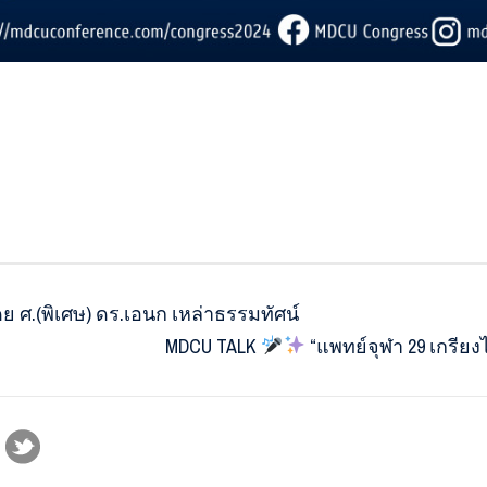
ดย ศ.(พิเศษ) ดร.เอนก เหล่าธรรมทัศน์
MDCU TALK
“แพทย์จุฬา 29 เกรียง