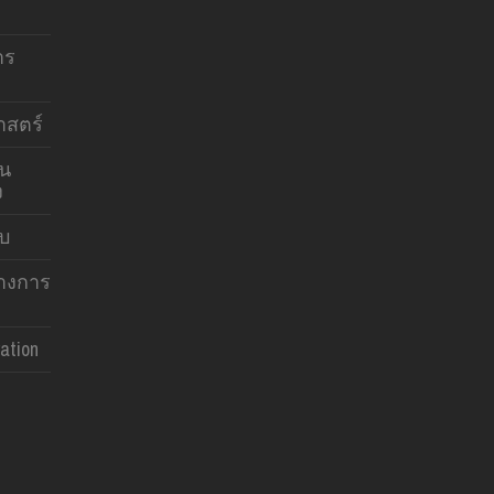
าร
สตร์
าน
ง
บบ
ทางการ
ation