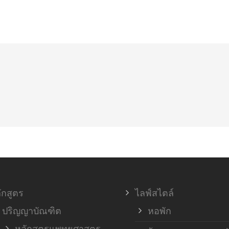
ักสูตร
ไลฟ์สไตล์
ปริญญาบัณฑิต
หอพัก
หลักสูตรแพทยศาสตร