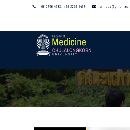
+66 2256 4183, +66 2256 4462
prmdcu@gmail.co