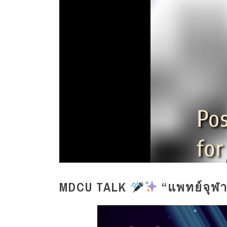
MDCU TALK
“แพทย์จุฬา