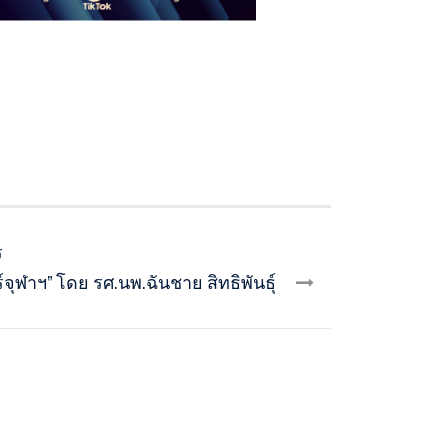
ร
าฯ” โดย รศ.นพ.ฉันชาย สิทธิพันธุ์