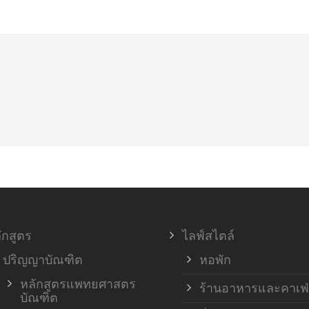
ักสูตร
ไลฟ์สไตล์
ปริญญาบัณฑิต
หอพัก
หลักสูตรแพทยศาสตร
ร้านอาหารและคาเฟ่
บัณฑิต