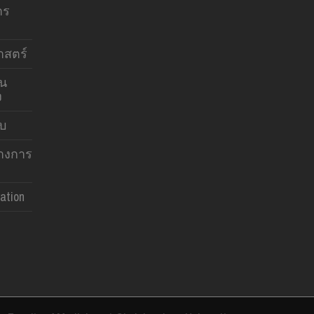
าร
สตร์
าน
ง
บบ
ทางการ
ation