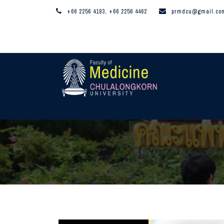
+66 2256 4183, +66 2256 4462
prmdcu@gmail.co