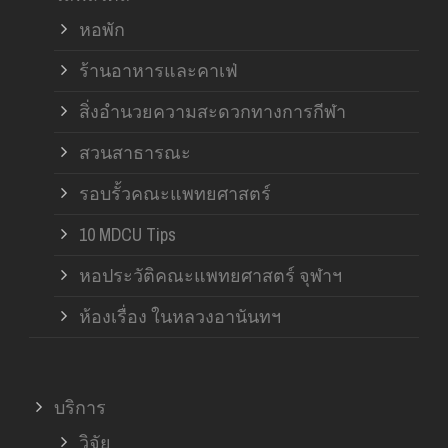
หอพัก
ร้านอาหารและคาเฟ่
สิ่งอำนวยความสะดวกทางการกีฬา
สวนสาธารณะ
รอบรั้วคณะแพทยศาสตร์
10 MDCU Tips
หอประวัติคณะแพทยศาสตร์ จุฬาฯ
ห้องเรื่อง ในหลวงอานันทฯ
บริการ
วิจัย