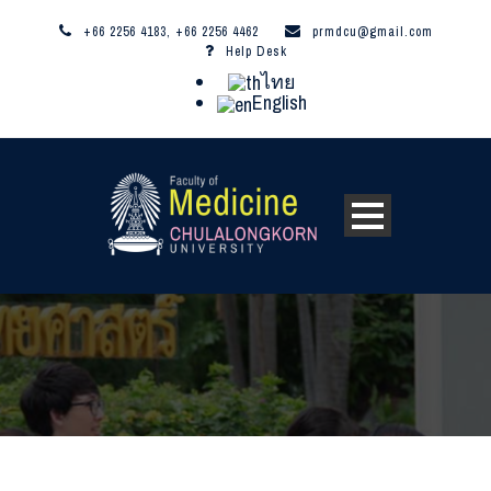
+66 2256 4183, +66 2256 4462
prmdcu@gmail.com
Help Desk
ไทย
English