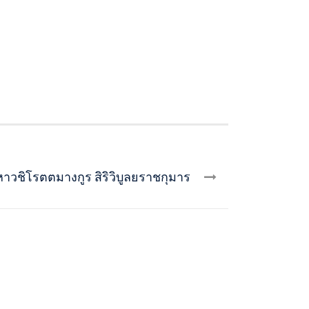
หาวชิโรตตมางกูร สิริวิบูลยราชกุมาร