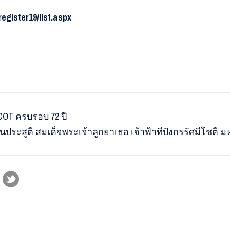
/register19/list.aspx
OT ครบรอบ 72 ปี
ระสูติ สมเด็จพระเจ้าลูกยาเธอ เจ้าฟ้าทีปังกรรัศมีโชติ ม