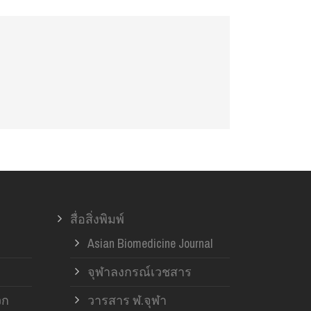
สื่อสิ่งพิมพ์
Asian Biomedicine Journal
จุฬาลงกรณ์เวชสาร
วก
วารสาร ฬ.จุฬา