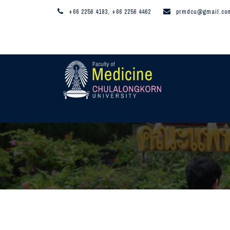
+66 2256 4183, +66 2256 4462
prmdcu@gmail.co