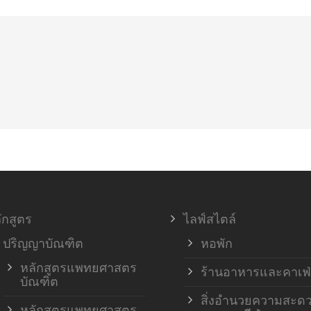
ักสูตร
ไลฟ์สไตล์
ปริญญาบัณฑิต
หอพัก
หลักสูตรแพทยศาสตร
ร้านอาหารและคาเฟ่
บัณฑิต
สิ่งอำนวยความสะด
หลักสูตรแพทยศาสตร