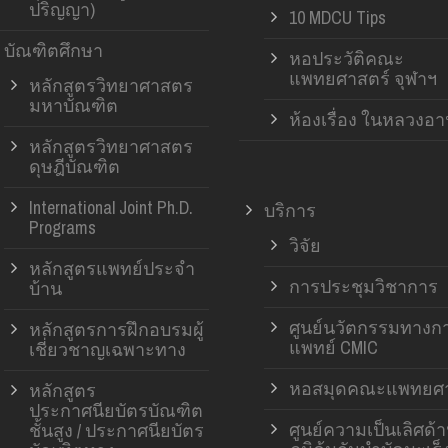
ปริญญา)
10 MDCU Tips
บัณฑิตศึกษา
หอประวัติคณะ
แพทยศาสตร์ จุฬาฯ
หลักสูตรวิทยาศาสตร
มหาบัณฑิต
ห้องเรื่อง ในหลวงอ
หลักสูตรวิทยาศาสตร
ดุษฎีบัณฑิต
International Joint Ph.D.
บริการ
Programs
วิจัย
หลักสูตรแพทย์ประจำ
การประชุมวิชาการ
บ้าน
ศูนย์นวัตกรรมทางก
หลักสูตรการฝึกอบรมผู้
แพทย์ CMIC
เชี่ยวชาญเฉพาะทาง
หอสมุดคณะแพทยศา
หลักสูตร
ประกาศนียบัตรบัณฑิต
ศูนย์ความเป็นเลิศด้
ชั้นสูง / ประกาศนียบัตร