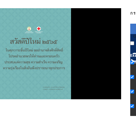
กร
G
Ex