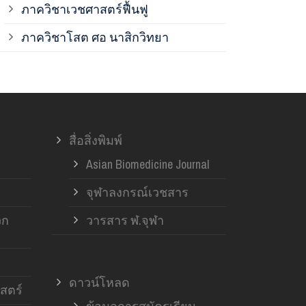
ภาควิชาเวชศาสตร์ฟื้นฟู
ภาควิชาโสต 
ภาควิชาโสต ศอ นาสิกวิทยา
ภาควิชาออร์โ
ภาควิชาอายุ
สื่อสิ่งพิมพ์
ฝ่ายวิจัย ค
Asian Biomedicine Journal
จุฬาลงกรณ์เวชสาร
วก
วารสาร ฬ.จุฬา
ดาวน์โหลด
สตร์