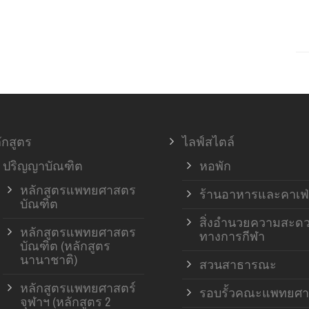
ักสูตร
ไลฟ์สไตล์
ปริญญาบัณฑิต
หอพัก
หลักสูตรแพทยศาสตร
ร้านอาหารและคาเฟ่
บัณฑิต
สิ่งอำนวยความสะด
หลักสูตรแพทยศาสตร
ทางการกีฬา
บัณฑิต (หลักสูตร
นานาชาติ)
สวนสาธารณะ
หลักสูตรแพทยศาสตร์
รอบรั้วคณะแพทยศา
จุฬาฯ (หลักสูตร 2