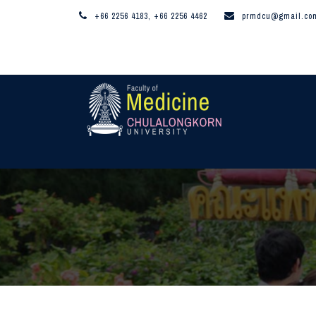
+66 2256 4183, +66 2256 4462
prmdcu@gmail.co