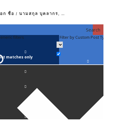
อก ชื่อ / นามสกุล บุคลากร, …
Search
eneric filters
Filter by Custom Post Type
Filter by 
act matches only
คณาจารย์ / 
ภาควิชากาย
ภาควิชากุม
ภาควิชาจักษ
ภาควิชาจิตเ