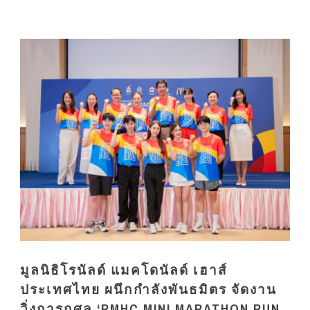
มูลนิธิโรนัลด์ แมคโดนัลด์ เฮาส์
ประเทศไทย ผนึกกำลังพันธมิตร จัดงาน
วิ่งการกุศล ‘RMHC MINI MARATHON RUN