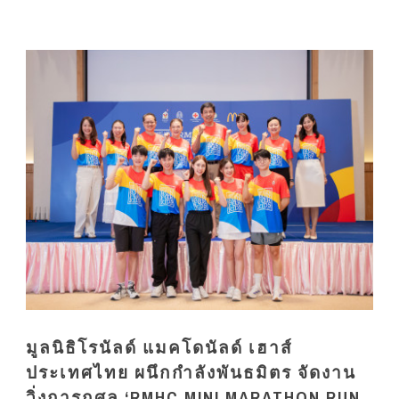
มูลนิธิโรนัลด์ แมคโดนัลด์ เฮาส์
ประเทศไทย ผนึกกำลังพันธมิตร จัดงาน
วิ่งการกุศล ‘RMHC MINI MARATHON RUN