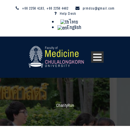
+66 2256 4183, +66 2256 4462
prmdcu@gmail.com
Help Desk
ไทย
English
CharityRun