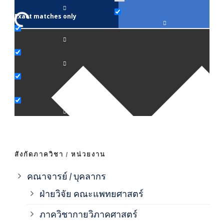
Exact matches only
คณา
ภาค
ภาค
ภาค
ภาค
สังกัดภาควิชา / หน่วยงาน
ภาค
คณาจารย์ / บุคลากร
ฝ่ายวิจัย คณะแพทยศาสตร์
ภาค
ภาควิชากายวิภาคศาสตร์