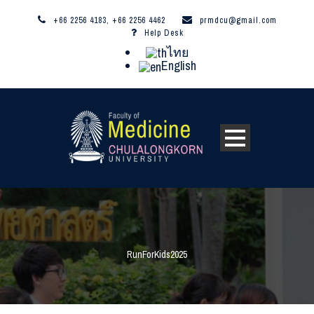
+66 2256 4183, +66 2256 4462
prmdcu@gmail.com
Help Desk
ไทย
English
RunForKids2025