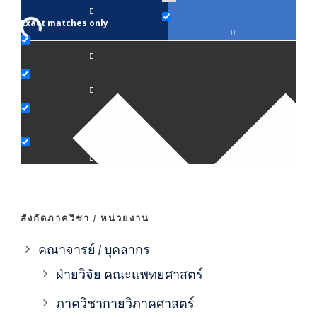
Exact matches only
คณา
ภาค
ภาค
ภาค
ภาค
สังกัดภาควิชา / หน่วยงาน
ภาค
คณาจารย์ / บุคลากร
ฝ่ายวิจัย คณะแพทยศาสตร์
ภาค
ภาควิชากายวิภาคศาสตร์