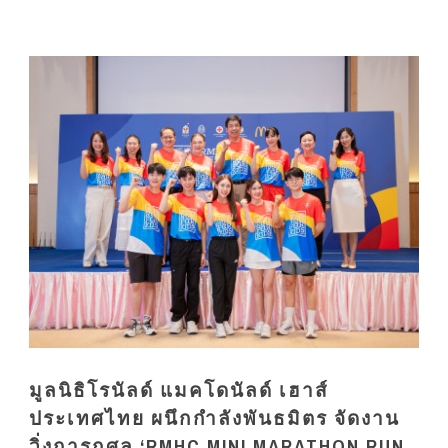
มูลนิธิโรนัลด์ แมคโดนัลด์ เฮาส์
ประเทศไทย ผนึกกำลังพันธมิตร จัดงาน
วิ่งการกุศล ‘RMHC MINI MARATHON RUN