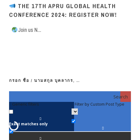
THE 17TH APRU GLOBAL HEALTH
CONFERENCE 2024: REGISTER NOW!
Join us N...
กรอก ชื่อ / นามสกุล บุคลากร, …
Search
Generic filters
Filter by Custom Post Type
F
Exact matches only
คณา