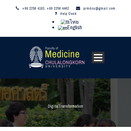
+66 2256 4183, +66 2256 4462
prmdcu@gmail.com
Help Desk
ไทย
English
DigitalTransformation