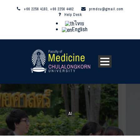
+66 2256 4183, +66 2256 4462
prmdcu@gmail.com
Help Desk
ไทย
English
AI