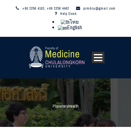
+66 2256 4183, +66 2256 4462
prmdcu@gmail.com
Help Desk
ไทย
English
PlanetaryHealth