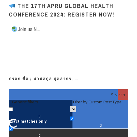
THE 17TH APRU GLOBAL HEALTH
CONFERENCE 2024: REGISTER NOW!
Join us N...
กรอก ชื่อ / นามสกุล บุคลากร, …
Search
Generic filters
Filter by Custom Post Type
F
Exact matches only
คณา